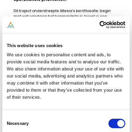
Dit traject onderstreepte Altesia’s kernfilosofie: begin
met wat vandaag het belangrijkste is, terwijl je een
betrouwbare partner blijft wanneer je behoeften
morgen evolueren. Door de juiste expertise op het juiste
moment in te zetten, zorgde Altesia voor duurzame
waarde voor de klant.
This website uses cookies
We use cookies to personalise content and ads, to
provide social media features and to analyse our traffic.
We also share information about your use of our site with
our social media, advertising and analytics partners who
may combine it with other information that you’ve
provided to them or that they’ve collected from your use
of their services.
Consent
Necessary
Selection