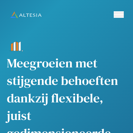
Ouvrir/fe
Altesia
Meegroeien met
stijgende behoeften
dankzij flexibele,
juist
gedimensioneerde