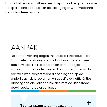
bracht het team van Altesia een diepgaand begrip mee van
de operationele realiteit en de uitdagingen waarmee kmo’s
geconfronteerd worden.
AANPAK
De
samenwerking
begon
met
Altesia
Finance,
dat
de
financiële
aansturing
van
de
klant
overnam
om
snel
opnieuw
stabiliteit
te
creëren
en
onmiddellijke
verbeteringen
door
te
voeren.
Zodra
de
situatie
onder
controle
was,
kon
het
team
dieper
ingaan
op
de
onderliggende
problemen
en
specifieke
inefficiënties
blootleggen
die
verband
hielden
met
de
uitbestede
boekhoudkundige
organisatie.
1
Onmiddellijke stabilisatie van de