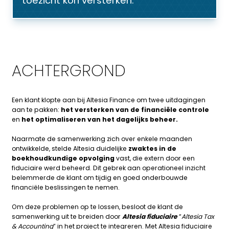
toezicht kon versterken.
ACHTERGROND
Een klant klopte aan bij Altesia Finance om twee uitdagingen
aan te pakken:
het versterken van de financiële controle
en
het optimaliseren van het dagelijks beheer.
Naarmate de samenwerking zich over enkele maanden
ontwikkelde, stelde Altesia duidelijke
zwaktes in de
boekhoudkundige opvolging
vast, die extern door een
fiduciaire werd beheerd. Dit gebrek aan operationeel inzicht
belemmerde de klant om tijdig en goed onderbouwde
financiële beslissingen te nemen.
Om deze problemen op te lossen, besloot de klant de
samenwerking uit te breiden door
Altesia fiduciaire
“
Altesia Tax
& Accounting
” in het project te integreren. Met Altesia fiduciaire