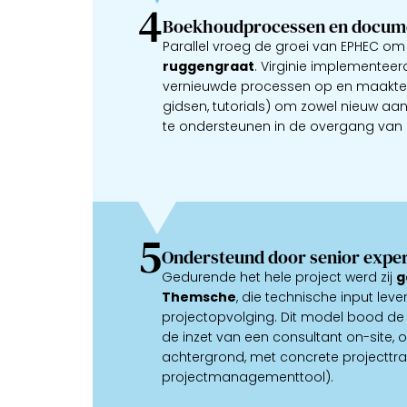
4
Boekhoudprocessen en docume
Parallel vroeg de groei van EPHEC o
ruggengraat
. Virginie implementee
vernieuwde processen op en maakte 
gidsen, tutorials) om zowel nieuw a
te ondersteunen in de overgang van p
5
Ondersteund door senior exper
Gedurende het hele project werd zij
g
Themsche
, die technische input le
projectopvolging. Dit model bood de 
de inzet van een consultant on-site, 
achtergrond, met concrete projecttrac
projectmanagementtool).