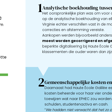
1
Analytische boekhouding tusse
Het oorspronkelijke plan was om voor 
C
op de analytische boekhouding van elk
om
Virginie echter verschillen vast in de
correcties en afstemming vereiste.
Aankopen werden bijvoorbeeld anders 
moest worden gecorrigeerd en afge
beperkte digitalisering bij Haute École
klassementen die ouder waren dan zijze
ette
2
Gemeenschappelijke kosten en
Daarnaast had Haute École Galilée e
kosten beheerde voor haar vier onde
toewijzen wat naar EPHEC zou worde
schulden, studentenactiva en cash.
“
We hadden niet verwacht dat het zo c