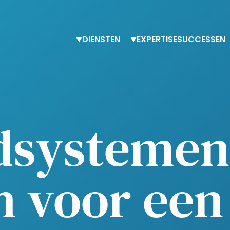
DIENSTEN
EXPERTISE
SUCCESSEN
Tijdelijke ondersteuning
Finance
Adviesdiensten
Procurement
Trainingen
HR-expertise
Belasting & boekhouding
dsystemen
n voor een