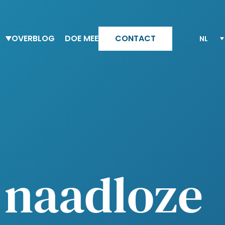
OVER
BLOG
DOE MEE
CONTACT
Team Altesia
Waarom Altesia
Onze waarden
Jouw carriere met Altesia
Ons Quality Engagement model
Bekijk al onze vacatures
 naadloze