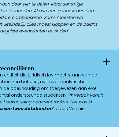
ewoon door vier te delen. Maar sommige
dere eenheden. Als we een gebouw aan één
andere compenseren. Soms moesten we
iteindelijk alles moest kloppen en de balans
de juiste evenwichten te vinden
“.
reconciliëren
n entiteit die juridisch los moet staan van de
ebeurzen beheert, niet over analytische
en de boekhouding om toegewezen aan elke
antal ondersteunde studenten. “
Ik vertrok vanuit
de boekhouding coherent maken. Het was in
 tussen twee databanken
“, aldus Virginie.