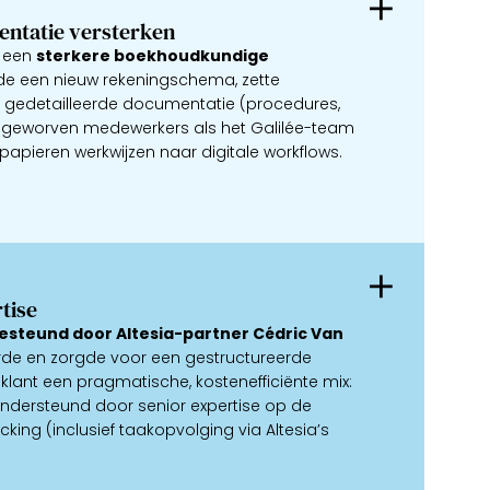
ntatie versterken
m een
sterkere boekhoudkundige
rde een nieuw rekeningschema, zette
gedetailleerde documentatie (procedures,
angeworven medewerkers als het Galilée-team
apieren werkwijzen naar digitale workflows.
tise
esteund door Altesia-partner Cédric Van
verde en zorgde voor een gestructureerde
klant een pragmatische, kostenefficiënte mix:
ondersteund door senior expertise op de
king (inclusief taakopvolging via Altesia’s