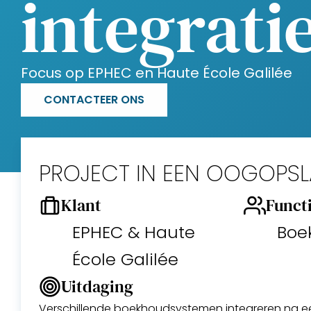
integrati
Focus op EPHEC en Haute École Galilée
CONTACTEER ONS
PROJECT IN EEN OOGOPS
Klant
Funct
EPHEC & Haute
Boe
École Galilée
Uitdaging
Verschillende boekhoudsystemen integreren na een