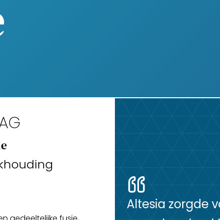
e
LAG
ie
khouding
Altesia zorgde v
 gedeeltelijke fusie,