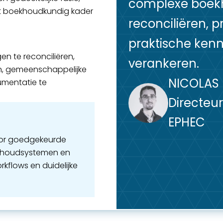
complexe boek
st boekhoudkundig kader
reconciliëren, 
praktische kenn
en te reconciliëren,
verankeren.
n, gemeenschappelijke
NICOLAS 
umentatie te
Directeur
EPHEC
tor goedgekeurde
ekhoudsystemen en
kflows en duidelijke