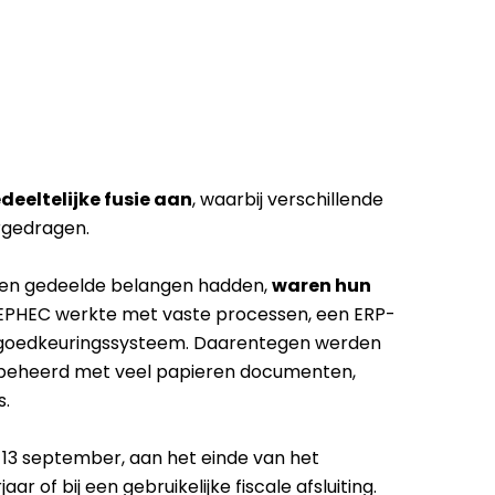
deeltelijke fusie aan
, waarbij verschillende
rgedragen.
 en gedeelde belangen hadden,
waren hun
 EPHEC werkte met vaste processen, een ERP-
rd goedkeuringssysteem. Daarentegen werden
 beheerd met veel papieren documenten,
s.
13 september, aan het einde van het
r of bij een gebruikelijke fiscale afsluiting.