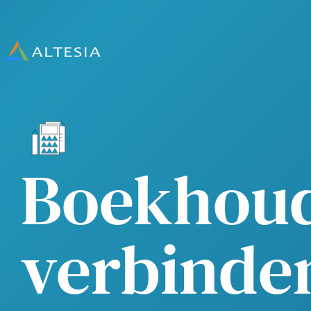
Altesia
Boekhou
verbinde