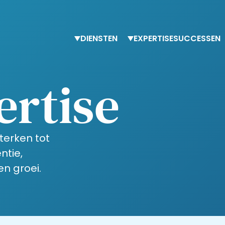
DIENSTEN
EXPERTISE
SUCCESSEN
Tijdelijke ondersteuning
Finance
ertise
Adviesdiensten
Procurement
Trainingen
HR-expertise
Belasting & boekhouding
terken tot
ntie,
en groei.