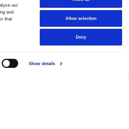
alyse our
ing and
Allow selection
r that
Deny
Show details