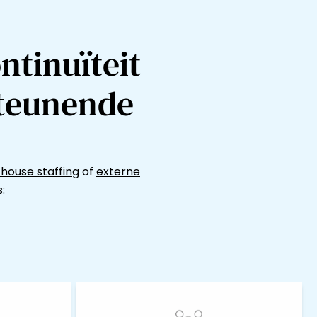
ntinuïteit
steunende
-house staffing
of
externe
: