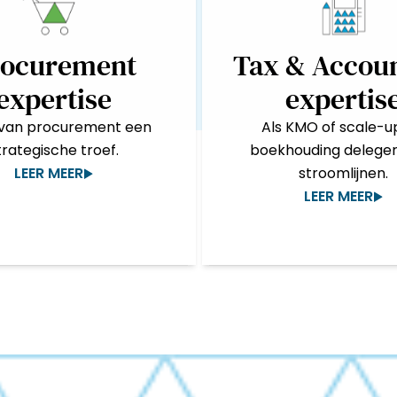
rocurement
Tax & Accou
expertise
expertis
van procurement een
Als KMO of scale-u
trategische troef.
boekhouding delege
LEER MEER
stroomlijnen.
LEER MEER