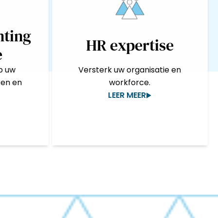
nting
HR expertise
e
p uw
Versterk uw organisatie en
ren en
workforce.
LEER MEER