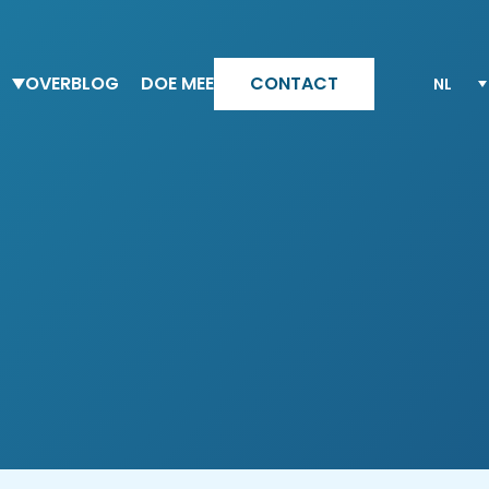
OVER
BLOG
DOE MEE
CONTACT
Team Altesia
Waarom Altesia
Onze waarden
Jouw carriere met Altesia
Ons Quality Engagement model
Bekijk al onze vacatures