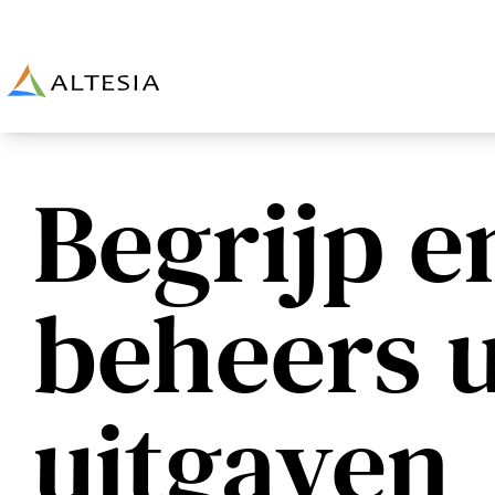
Altesia
Begrijp e
beheers 
uitgaven