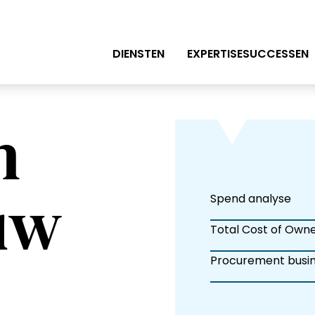
DIENSTEN
EXPERTISE
SUCCESSEN
Tijdelijke ondersteuning
Finance
Adviesdiensten
Procurement
n
Trainingen
HR-expertise
Belasting & boekhouding
uw
Spend analyse
Total Cost of Own
Procurement busin