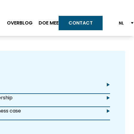
OVER
BLOG
DOE MEE
CONTACT
Team Altesia
Waarom Altesia
Onze waarden
Jouw carriere met Altesia
Ons Quality Engagement model
Bekijk al onze vacatures
ership
ess case