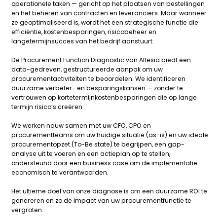
operationele taken — gericht op het plaatsen van bestellingen
en het beheren van contracten en leveranciers. Maar wanneer
ze geoptimaliseerd is, wordt het een strategische functie die
efficiëntie, kostenbesparingen, risicobeheer en
langetermijnsucces van het bedrijf
aanstuurt.
De Procurement Function Diagnostic van Altesia biedt een
data-gedreven, gestructureerde aanpak
om uw
procurementactiviteiten te beoordelen. We identificeren
duurzame verbeter- en besparingskansen — zonder te
vertrouwen op kortetermijnkostenbesparingen die op lange
termijn risico’s creëren.
We werken nauw samen met uw CFO, CPO en
procurementteams om uw huidige situatie (as-is) en uw ideale
procurementopzet (To-Be state) te begrijpen, een gap-
analyse uit te voeren en een
actieplan op te stellen,
ondersteund door een business case om de implementatie
economisch te verantwoorden.
Het ultieme doel van onze diagnose is om een duurzame ROI te
genereren en zo de impact van uw procurementfunctie te
vergroten.