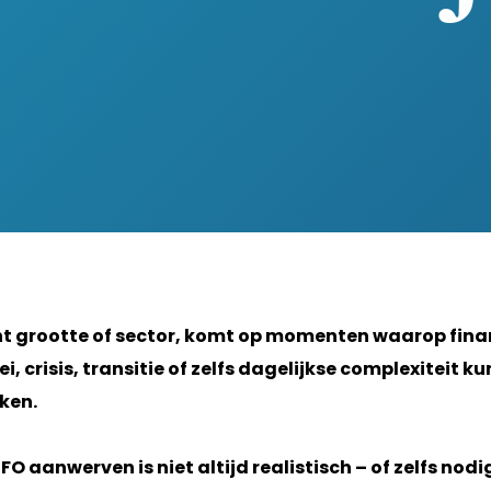
cht grootte of sector, komt op momenten waarop fina
i, crisis, transitie of zelfs dagelijkse complexiteit k
ken.
O aanwerven is niet altijd realistisch – of zelfs nodi