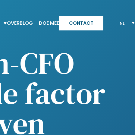
OVER
BLOG
DOE MEE
CONTACT
Team Altesia
Waarom Altesia
im-CFO
Onze waarden
Jouw carriere met Altesia
Ons Quality Engagement model
Bekijk al onze vacatures
e factor
jven