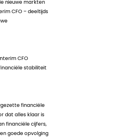
atie nieuwe markten
erim CFO – deeltijds
uwe
 interim CFO
nanciële stabiliteit
wgezette financiële
 dat alles klaar is
financiële cijfers,
een goede opvolging