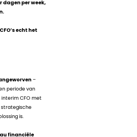
ar dagen per week,
n.
CFO’s echt het
t aangeworven
–
een periode van
n interim CFO met
, strategische
ossing is.
au financiële