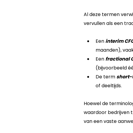
Al deze termen verwij
vervullen als een tra
Een
interim CF
maanden), vaak t
Een
fractional
(bijvoorbeeld é
De term
short-
of deeltijds.
Hoewel de terminologi
waardoor bedrijven t
van een vaste aanwe