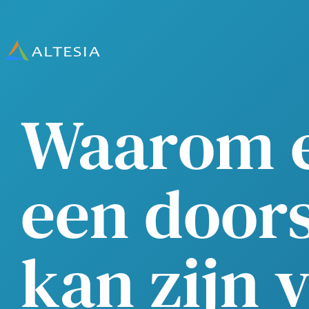
Altesia
Waarom ee
een door
kan zijn 