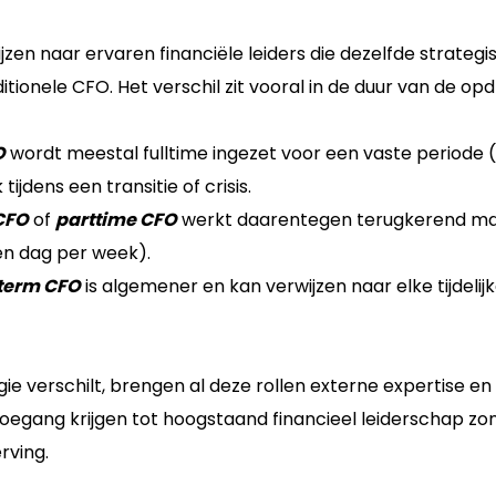
zen naar ervaren financiële leiders die dezelfde strategi
ditionele CFO. Het verschil zit vooral in de duur van de op
O
wordt meestal fulltime ingezet voor een vaste periode
ijdens een transitie of crisis.
 CFO
of
parttime CFO
werkt daarentegen terugkerend maa
én dag per week).
term CFO
is algemener en kan verwijzen naar elke tijdelijk
e verschilt, brengen al deze rollen externe expertise en fl
oegang krijgen tot hoogstaand financieel leiderschap z
rving.