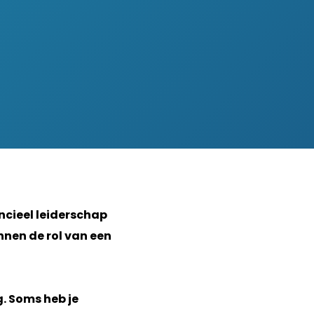
ncieel leiderschap
unnen de rol van een
g. Soms heb je