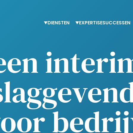
DIENSTEN
EXPERTISE
SUCCESSEN
Tijdelijke ondersteuning
Finance
n ​​inter
Adviesdiensten
Procurement
Trainingen
HR-expertise
Belasting & boekhouding
slaggevend
voor bedri