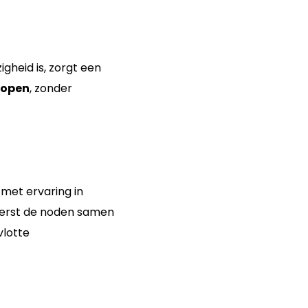
gheid is, zorgt een
rlopen
, zonder
 met ervaring in
t eerst de noden samen
vlotte