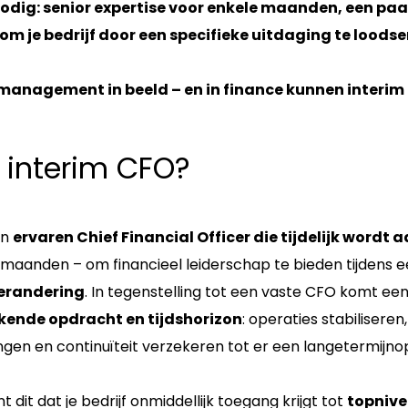
t nodig: senior expertise voor enkele maanden, een pa
om je bedrijf door een specifieke uitdaging te loodse
management in beeld – en in finance kunnen interim 
 interim CFO?
en
ervaren Chief Financial Officer die tijdelijk word
maanden – om financieel leiderschap te bieden tijdens 
 verandering
. In tegenstelling tot een vaste CFO komt ee
ende opdracht en tijdshorizon
: operaties stabiliseren
gen en continuïteit verzekeren tot er een langetermijnopl
t dit dat je bedrijf onmiddellijk toegang krijgt tot
topnive