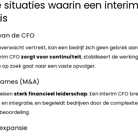
e situaties waarin een interi
is
k van de CFO
rwacht vertrekt, kan een bedrijf zich geen gebrek aan 
terim CFO
zorgt voor continuïteit
, stabiliseert de werki
je op zoek gaat naar een vaste opvolger.
rnames (M&A)
reisen
sterk financieel leiderschap
. Een interim CFO bre
 en integratie, en begeleidt bedrijven door de complexitei
obeoordeling.
& expansie