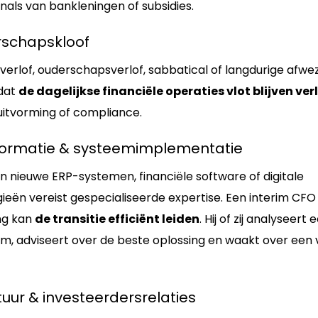
nals van bankleningen of subsidies.
derschapskloof
verlof, ouderschapsverlof, sabbatical of langdurige afwezi
 dat
de dagelijkse financiële operaties vlot blijven ve
uitvorming of compliance.
nsformatie & systeemimplementatie
 nieuwe ERP-systemen, financiële software of digitale
ieën vereist gespecialiseerde expertise. Een interim CFO
ing kan
de transitie efficiënt leiden
. Hij of zij analyseer
m, adviseert over de beste oplossing en waakt over een 
uur & investeerdersrelaties