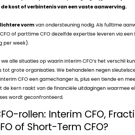
 de kost of verbintenis van een vaste aanwerving.
lichtere vorm
van ondersteuning nodig. Als fulltime aanw
al CFO of parttime CFO dezelfde expertise leveren via een
g per week).
 we alle situaties op waarin interim CFO’s het verschil 
s tot grote organisaties. We behandelen negen sleutelsce
 interim CFO een gamechanger is, plus een tiende en me
 de kern raakt van de financiële uitdagingen waarmee elk
ases wordt geconfronteerd.
CFO-rollen: Interim CFO, Fract
CFO of Short-Term CFO?