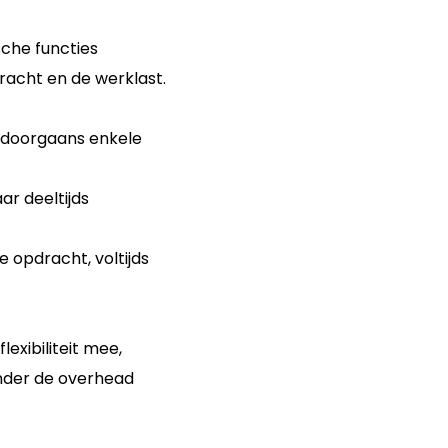
sche functies
dracht en de werklast.
 (doorgaans enkele
r deeltijds
e opdracht, voltijds
exibiliteit mee,
onder de overhead