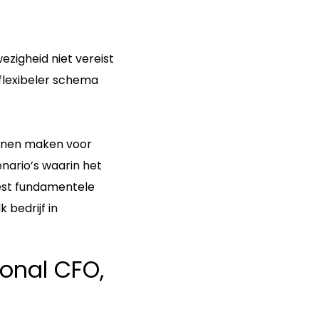
ezigheid niet vereist
 flexibeler schema
kunnen maken voor
nario’s waarin het
est fundamentele
 bedrijf in
ional CFO,