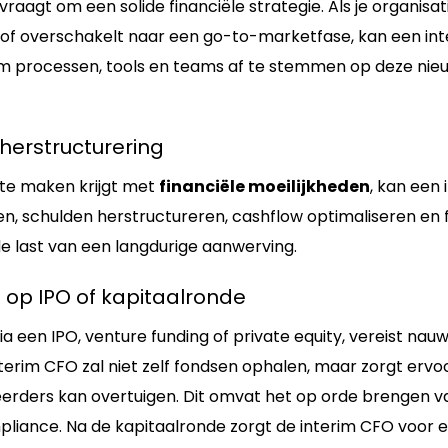
vraagt om een solide financiële strategie. Als je organis
t of overschakelt naar een go-to-marketfase, kan een int
 om processen, tools en teams af te stemmen op deze nie
herstructurering
 te maken krijgt met
financiële moeilijkheden
, kan een
en, schulden herstructureren, cashflow optimaliseren en fi
de last van een langdurige aanwerving.
 op IPO of kapitaalronde
via een IPO, venture funding of private equity, vereist nau
terim CFO zal niet zelf fondsen ophalen, maar zorgt ervoor
erders kan overtuigen. Dit omvat het op orde brengen van 
liance. Na de kapitaalronde zorgt de interim CFO voor 