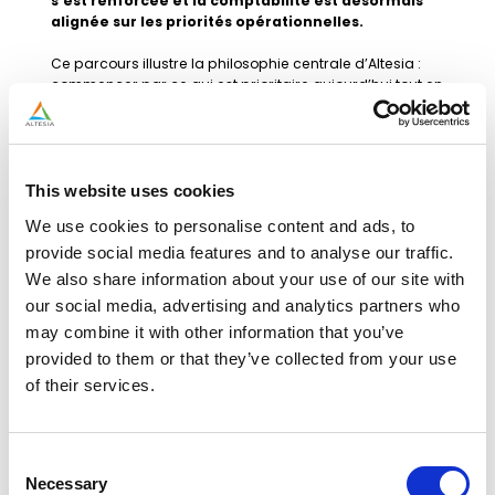
s’est renforcée et la comptabilité est désormais
alignée sur les priorités opérationnelles.
Ce parcours illustre la philosophie centrale d’Altesia :
commencer par ce qui est prioritaire aujourd’hui tout en
restant un partenaire fiable à mesure que les besoins
évoluent. En mobilisant les expertises adéquates au bon
moment, Altesia a assuré une création de valeur
durable pour le client.
This website uses cookies
We use cookies to personalise content and ads, to
provide social media features and to analyse our traffic.
We also share information about your use of our site with
our social media, advertising and analytics partners who
may combine it with other information that you’ve
provided to them or that they’ve collected from your use
of their services.
Consent
Necessary
Selection