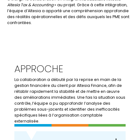
Altesia Tax & Accounting
» au projet. Grâce à cette intégration,
l’équipe d’Altesia a apporté une compréhension approfondie
des réalités opérationnelles et des défis auxquels les PME sont
confrontées.
APPROCHE
La
collaboration
a
débuté
par
la
reprise
en
main
de
la
gestion
financière
du
client
par
Altesia
Finance,
afin
de
rétablir
rapidement
la
stabilité
et
de
mettre
en
œuvre
des
améliorations
immédiates.
Une
fois
la
situation
sous
contrôle,
l’équipe
a
pu
approfondir
l’analyse
des
problèmes
sous-
jacents
et
identifier
des
inefficacités
spécifiques
liées
à
l’organisation
comptable
externalisée.