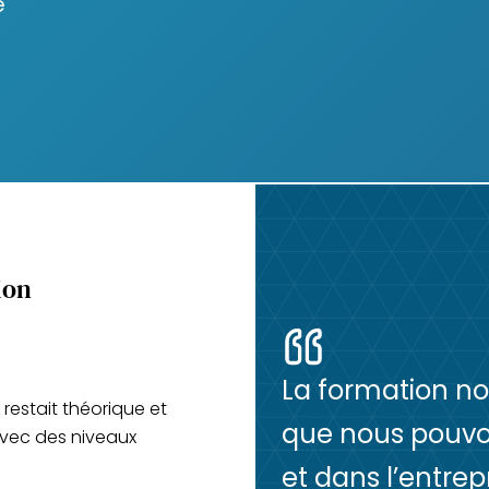
e
ion
La formation no
estait théorique et
que nous pouvon
avec des niveaux
et dans l’entre