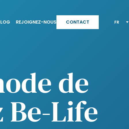
BLOG
REJOIGNEZ-NOUS
CONTACT
sia
Pourquoi Altesia ?
Une carrière chez Altesia
Découvrez toutes nos offres
qualité
d’emploi
hode de
 Be-Life