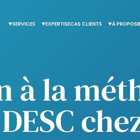
SERVICES
EXPERTISE
CAS CLIENTS
À PROPOS
Support temporaire
Finance
L’équipe Alte
Conseil
Procurement
Nos valeurs
Formations
Ressources humaines
Engagement 
Fiscalité et comptabilité
n à la mét
DESC chez