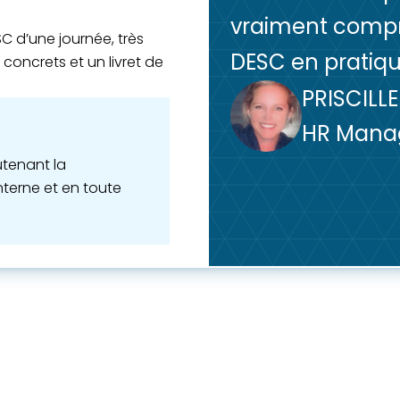
vraiment comp
C d’une journée, très
DESC en pratiqu
concrets et un livret de
PRISCILL
HR Manag
utenant la
nterne et en toute